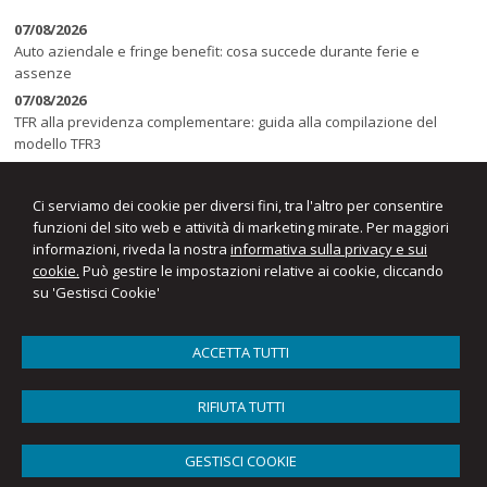
07/08/2026
Auto aziendale e fringe benefit: cosa succede durante ferie e
assenze
07/08/2026
TFR alla previdenza complementare: guida alla compilazione del
modello TFR3
07/08/2026
Sicurezza sul lavoro negli stabilimenti balneari: obblighi, rischi e
Ci serviamo dei cookie per diversi fini, tra l'altro per consentire
sanzioni
funzioni del sito web e attività di marketing mirate. Per maggiori
informazioni, riveda la nostra
informativa sulla privacy e sui
cookie.
Può gestire le impostazioni relative ai cookie, cliccando
su 'Gestisci Cookie'
ACCETTA TUTTI
Studio Nicola Orbino
RIFIUTA TUTTI
Vico Mortora, 10 -
Piano di Sorrento
80063
,
NA
Tel.
0818787207 - 0810126567
Fax
08119020685
GESTISCI COOKIE