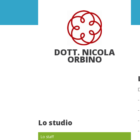
DOTT. NICOLA
ORBINO
D
-
-
Lo studio
-
-
Lo staff