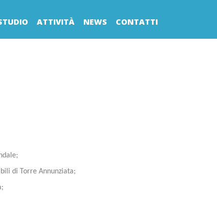
STUDIO
ATTIVITÀ
NEWS
CONTATTI
ndale;
bili di Torre Annunziata;
a;