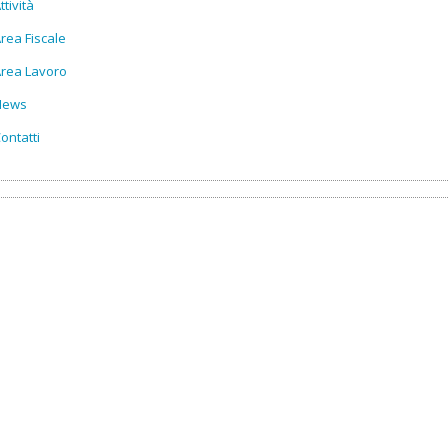
ttività
rea Fiscale
rea Lavoro
News
ontatti