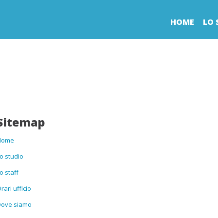
HOME
LO 
Sitemap
Home
o studio
o staff
rari ufficio
Dove siamo