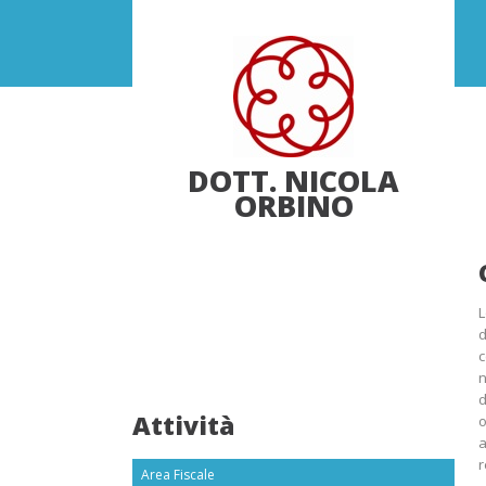
DOTT. NICOLA
ORBINO
L
d
c
n
d
Attività
o
a
r
Area Fiscale