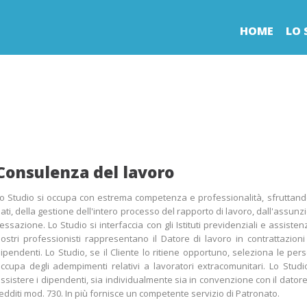
HOME
LO 
Consulenza del lavoro
o Studio si occupa con estrema competenza e professionalità, sfruttando
ati, della gestione dell'intero processo del rapporto di lavoro, dall'assunz
essazione. Lo Studio si interfaccia con gli Istituti previdenziali e assistenzi
ostri professionisti rappresentano il Datore di lavoro in contrattazioni
ipendenti. Lo Studio, se il Cliente lo ritiene opportuno, seleziona le perso
ccupa degli adempimenti relativi a lavoratori extracomunitari. Lo Studio
ssistere i dipendenti, sia individualmente sia in convenzione con il datore
edditi mod. 730. In più fornisce un competente servizio di Patronato.