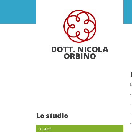
DOTT. NICOLA
ORBINO
D
-
-
Lo studio
-
-
Lo staff