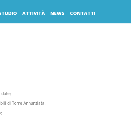
STUDIO
ATTIVITÀ
NEWS
CONTATTI
ndale;
bili di Torre Annunziata;
a;