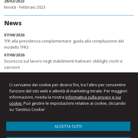
28/02/2023
Novità - Febbraio 2023
News
07/08/2026
TFR alla previdenza complementare: guida alla compilazione del
modello TFR3
07/08/2026
Sicurezza sul lavoro negli stabilimenti balneari: obblighi, rischi e
sanzioni
07/08/2026
Auto aziendale e fringe benefit: cosa succede durante ferie e
Ci serviamo dei cookie per diversi fini, tra l'altro per consentire
assenze
funzioni del sito web e attività di marketing mirate. Per maggiori
informazioni, riveda la nostra
informativa sulla privacy e sui
cookie.
Può gestire le impostazioni relative ai cookie, cliccando
su 'Gestisci Cookie'
ACCETTA TUTTI