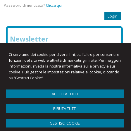
Password dimenticata?
Clicca qui
Newsletter
Inserisci il tuo indirizzo e-mail per iscriverti alla nostra
Ci serviamo dei cookie per diversi fini, tra l'altro per consentire
newsletter
funzioni del sito web e attività di marketing mirate. Per maggiori
informazioni, riveda la nostra
informativa sulla privacy e sui
cookie.
Può gestire le impostazioni relative ai cookie, cliccando
su 'Gestisci Cookie'
ACCETTA TUTTI
RIFIUTA TUTTI
Studio Nicola Orbino
Vico Mortora, 10 -
Piano di Sorrento
80063
,
NA
Tel.
0818787207 - 0810126567
Fax
08119020685
GESTISCI COOKIE